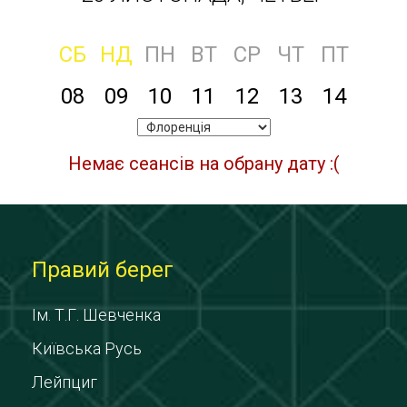
СБ
НД
ПН
ВТ
СР
ЧТ
ПТ
08
09
10
11
12
13
14
Немає сеансів на обрану дату :(
Правий берег
Ім. Т.Г. Шевченка
Київська Русь
Лейпциг