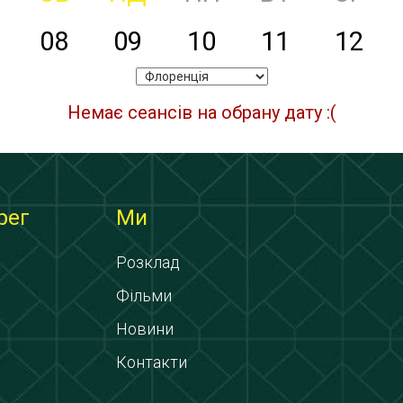
08
09
10
11
12
Немає сеансів на обрану дату :(
рег
Ми
Розклад
Фільми
Новини
Контакти