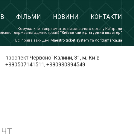
ІВ
ФІЛЬМИ
НОВИНИ
КОНТАКТИ
Комунальне підприємство виконавчого органу Київради
 міської державної адміністрації)
"Київський культурний кластер"
Всi права захищенi
Maestro ticket system
та
Kontramarka.ua
проспект Червоної Калини, 31, м. Київ
+380507141511, +380930394549
ЧТ