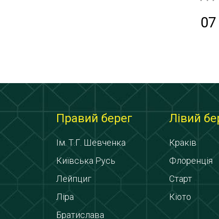
07
Правий берег
Лівий бе
Ім. Т.Г. Шевченка
Краків
Київська Русь
Флоренція
Лейпциг
Старт
Ліра
Кіото
Братислава