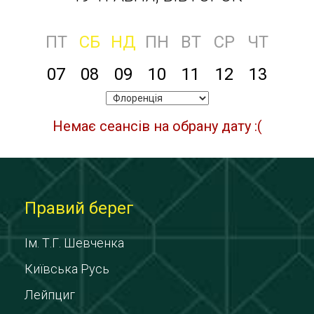
ПТ
СБ
НД
ПН
ВТ
СР
ЧТ
07
08
09
10
11
12
13
Немає сеансів на обрану дату :(
Правий берег
Ім. Т.Г. Шевченка
Київська Русь
Лейпциг