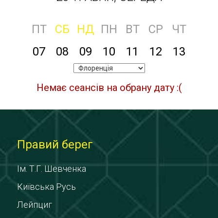
ПТ
СБ
НД
ПН
ВТ
СР
ЧТ
07
08
09
10
11
12
13
Немає сеансів на обрану дату :(
Правий берег
Ім. Т.Г. Шевченка
Київська Русь
Лейпциг