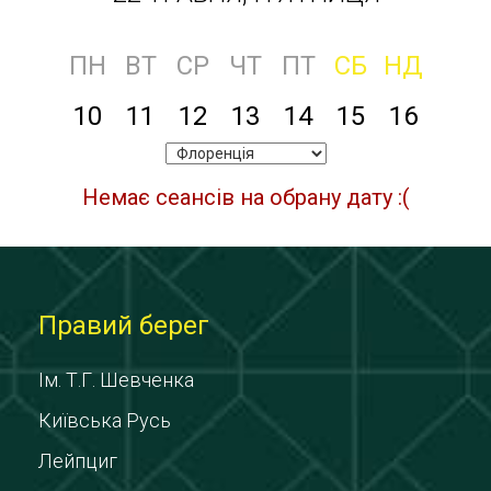
ПН
ВТ
СР
ЧТ
ПТ
СБ
НД
10
11
12
13
14
15
16
Немає сеансів на обрану дату :(
Правий берег
Ім. Т.Г. Шевченка
Київська Русь
Лейпциг