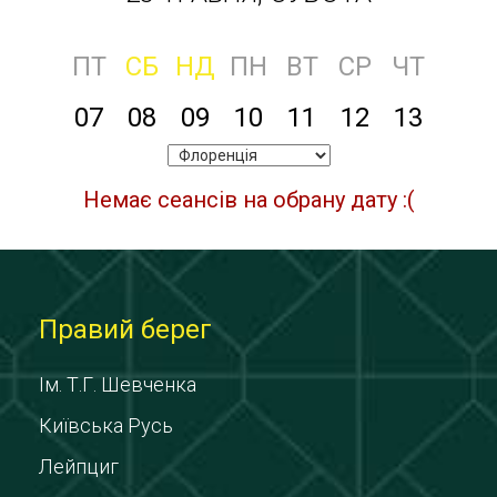
ПТ
СБ
НД
ПН
ВТ
СР
ЧТ
07
08
09
10
11
12
13
Немає сеансів на обрану дату :(
Правий берег
Ім. Т.Г. Шевченка
Київська Русь
Лейпциг