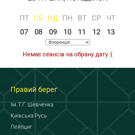
ПТ
СБ
НД
ПН
ВТ
СР
ЧТ
07
08
09
10
11
12
13
Немає сеансів на обрану дату :(
Правий берег
Ім. Т.Г. Шевченка
Київська Русь
Лейпциг