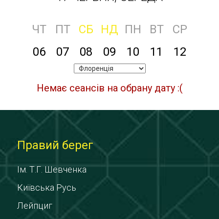
ЧТ
ПТ
СБ
НД
ПН
ВТ
СР
06
07
08
09
10
11
12
Немає сеансів на обрану дату :(
Правий берег
Ім. Т.Г. Шевченка
Київська Русь
Лейпциг