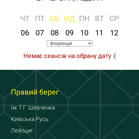
ЧТ
ПТ
СБ
НД
ПН
ВТ
СР
06
07
08
09
10
11
12
Немає сеансів на обрану дату :(
Правий берег
Ім. Т.Г. Шевченка
Київська Русь
Лейпциг