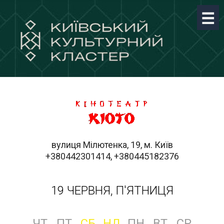
вулиця Мілютенка, 19, м. Київ
+380442301414, +380445182376
19 ЧЕРВНЯ, П'ЯТНИЦЯ
ЧТ
ПТ
СБ
НД
ПН
ВТ
СР