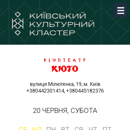
вулиця Мілютенка, 19, м. Київ
+380442301414, +380445182376
20 ЧЕРВНЯ, СУБОТА
СБ
НД
ПН
ВТ
СР
ЧТ
ПТ