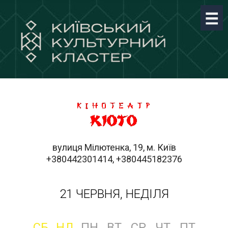
вулиця Мілютенка, 19, м. Київ
+380442301414, +380445182376
21 ЧЕРВНЯ, НЕДІЛЯ
СБ
НД
ПН
ВТ
СР
ЧТ
ПТ