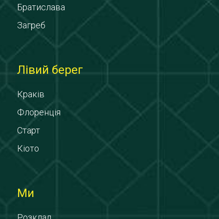
Братислава
Загреб
Лівий берег
Краків
Флоренція
Старт
Кіото
Ми
Розклад