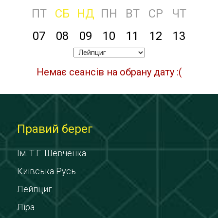
ПТ
СБ
НД
ПН
ВТ
СР
ЧТ
07
08
09
10
11
12
13
Немає сеансів на обрану дату :(
Правий берег
Ім. Т.Г. Шевченка
Київська Русь
Лейпциг
Ліра