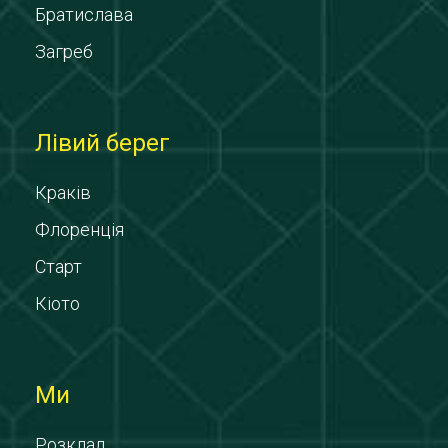
Братислава
Загреб
Лівий берег
Краків
Флоренція
Старт
Кіото
Ми
Розклад