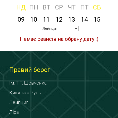
НД
ПН
ВТ
СР
ЧТ
ПТ
СБ
09
10
11
12
13
14
15
Немає сеансів на обрану дату :(
Правий берег
Ім. Т.Г. Шевченка
Київська Русь
Лейпциг
Ліра