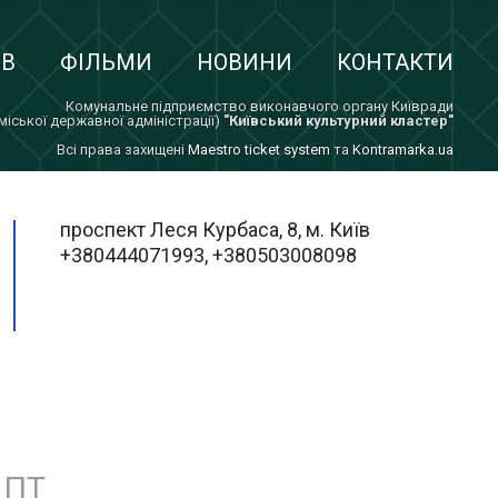
ІВ
ФІЛЬМИ
НОВИНИ
КОНТАКТИ
Комунальне підприємство виконавчого органу Київради
 міської державної адміністрації)
"Київський культурний кластер"
Всi права захищенi
Maestro ticket system
та
Kontramarka.ua
проспект Леся Курбаса, 8, м. Київ
+380444071993, +380503008098
ПТ