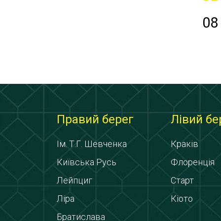
08
Правий берег
Лівий бе
Ім. Т.Г. Шевченка
Краків
Київська Русь
Флоренція
Лейпциг
Старт
Ліра
Кіото
Братислава