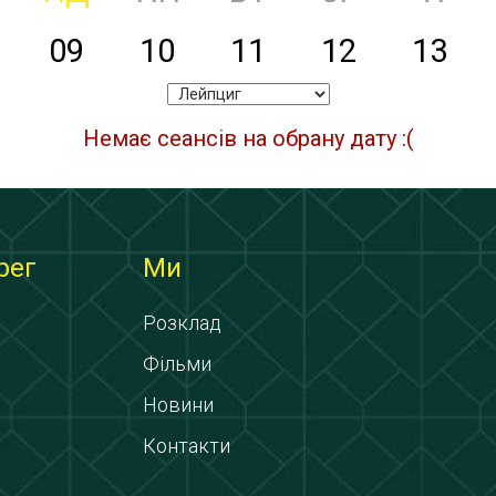
09
10
11
12
13
Немає сеансів на обрану дату :(
рег
Ми
Розклад
Фільми
Новини
Контакти