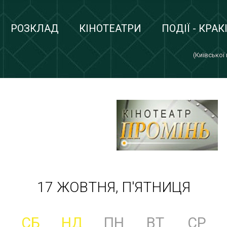
РОЗКЛАД
КІНОТЕАТРИ
ПОДІЇ - КРАК
(Київської
17 ЖОВТНЯ, П'ЯТНИЦЯ
СБ
НД
ПН
ВТ
СР