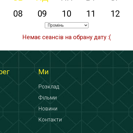
08
09
10
11
12
Немає сеансів на обрану дату :(
рег
Ми
Розклад
Фільми
Новини
Контакти