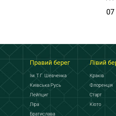
07
Правий берег
Лівий бе
Ім. Т.Г. Шевченка
Краків
Київська Русь
Флоренція
Лейпциг
Старт
Ліра
Кіото
Братислава