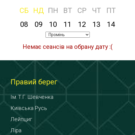
СБ
НД
ПН
ВТ
СР
ЧТ
ПТ
08
09
10
11
12
13
14
Немає сеансів на обрану дату :(
Правий берег
Ім. Т.Г. Шевченка
Київська Русь
Лейпциг
Ліра