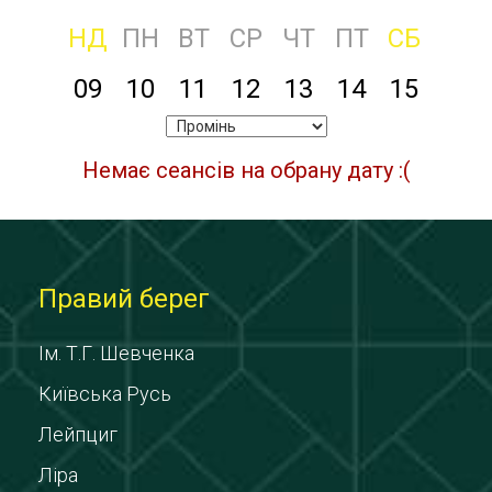
НД
ПН
ВТ
СР
ЧТ
ПТ
СБ
09
10
11
12
13
14
15
Немає сеансів на обрану дату :(
Правий берег
Ім. Т.Г. Шевченка
Київська Русь
Лейпциг
Ліра