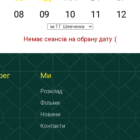
08
09
10
11
12
Немає сеансів на обрану дату :(
рег
Ми
Розклад
Фільми
Новини
Контакти