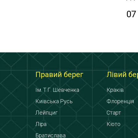
07
Правий берег
Лівий бе
Ім. Т.Г. Шевченка
Краків
Київська Русь
Флоренція
Лейпциг
Старт
Ліра
Кіото
Братислава