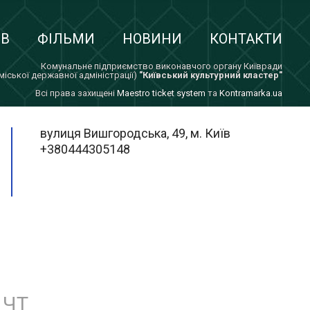
ІВ
ФІЛЬМИ
НОВИНИ
КОНТАКТИ
Комунальне підприємство виконавчого органу Київради
 міської державної адміністрації)
"Київський культурний кластер"
Всi права захищенi
Maestro ticket system
та
Kontramarka.ua
вулиця Вишгородська, 49, м. Київ
+380444305148
ЧТ