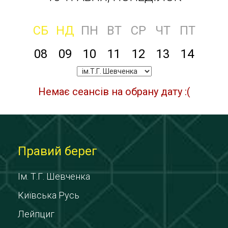
СБ
НД
ПН
ВТ
СР
ЧТ
ПТ
08
09
10
11
12
13
14
Немає сеансів на обрану дату :(
Правий берег
Ім. Т.Г. Шевченка
Київська Русь
Лейпциг