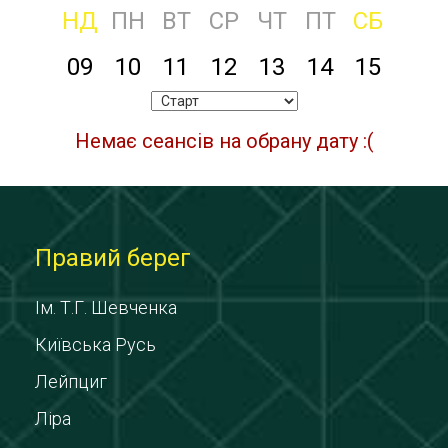
НД
ПН
ВТ
СР
ЧТ
ПТ
СБ
09
10
11
12
13
14
15
Немає сеансів на обрану дату :(
Правий берег
Ім. Т.Г. Шевченка
Київська Русь
Лейпциг
Ліра