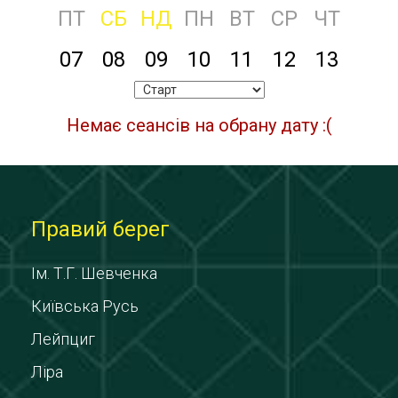
ПТ
СБ
НД
ПН
ВТ
СР
ЧТ
07
08
09
10
11
12
13
Немає сеансів на обрану дату :(
Правий берег
Ім. Т.Г. Шевченка
Київська Русь
Лейпциг
Ліра