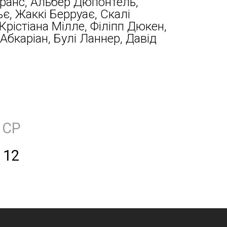
Франс, Альбер Дюпонтель,
є, Жаккі Берруає, Скалі
Крістіана Мілле, Філіпп Дюкен,
Абкаріан, Булі Ланнер, Давід
СР
12