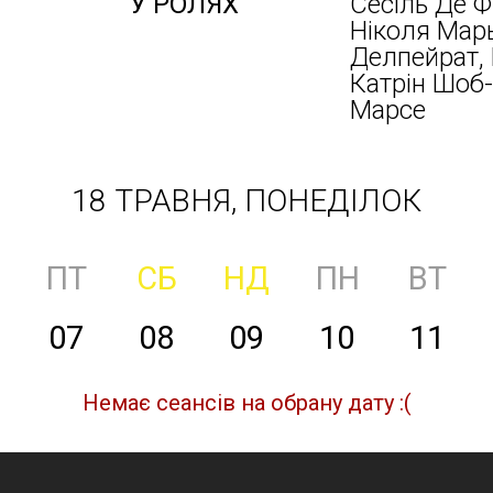
У РОЛЯХ
Сесіль Де 
Ніколя Марь
Делпейрат, 
Катрін Шоб-
Марсе
18 ТРАВНЯ, ПОНЕДІЛОК
ПТ
СБ
НД
ПН
ВТ
07
08
09
10
11
Немає сеансів на обрану дату :(