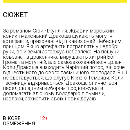
СЮЖЕТ
За романом Сюй Чжунліня. Жвавий морський
коник і маленький Дракоша шукають могутні
артефакти, приховані від цікавих очей Небесним
принцом. Якщо артефакти потраплять у недобрі
руки, всій землі загрожує небезпека. На пошуки
ковзана та дракончика вирушають хитрий Бог
Грома та могутній, але самозакоханий воїн Ерлан.
Коли Дракоша знаходить Чарівний лотос, він хоче
віднести його до свого таємничого господаря. Він і
не здогадується, що слугує Князю Темряви. Коли
таємниця відкривається, Дракоша опиняється
перед складним вибором: продовжувати
допомагати злісному володарю пітьми чи,
навпаки, захистити своїх нових друзів
ВІКОВЕ
12+
ОБМЕЖЕННЯ