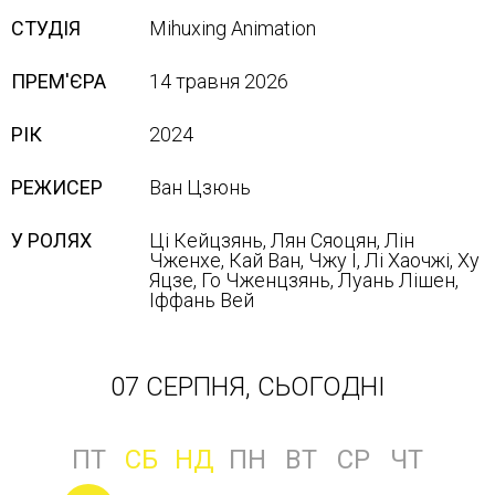
СТУДІЯ
Mihuxing Animation
ПРЕМ'ЄРА
14 травня 2026
РІК
2024
РЕЖИСЕР
Ван Цзюнь
У РОЛЯХ
Ці Кейцзянь, Лян Сяоцян, Лін
Чженхе, Кай Ван, Чжу І, Лі Хаочжі, Ху
Яцзе, Го Чженцзянь, Луань Лішен,
Іффань Вей
07 СЕРПНЯ, СЬОГОДНІ
ПТ
СБ
НД
ПН
ВТ
СР
ЧТ