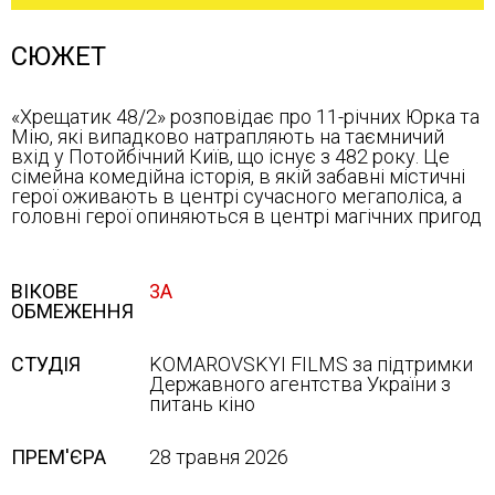
СЮЖЕТ
«Хрещатик 48/2» розповідає про 11-річних Юрка та
Мію, які випадково натрапляють на таємничий
вхід у Потойбічний Київ, що існує з 482 року. Це
сімейна комедійна історія, в якій забавні містичні
герої оживають в центрі сучасного мегаполіса, а
головні герої опиняються в центрі магічних пригод
ВІКОВЕ
3А
ОБМЕЖЕННЯ
СТУДІЯ
KOMAROVSKYI FILMS за підтримки
Державного агентства України з
питань кіно
ПРЕМ'ЄРА
28 травня 2026