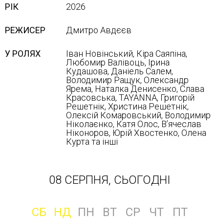
РІК
2026
РЕЖИСЕР
Дмитро Авдєєв
У РОЛЯХ
Іван Новінський, Кіра Саяпіна,
Любомир Валівоць, Ірина
Кудашова, Даніель Салем,
Володимир Ращук, Олександр
Ярема, Наталка Денисенко, Слава
Красовська, TAYANNA, Григорій
Решетнік, Христина Решетнік,
Олексій Комаровський, Володимир
Ніколаєнко, Катя Олос, В’ячеслав
Ніконоров, Юрій Хвостенко, Олена
Курта та інші
08 СЕРПНЯ, СЬОГОДНІ
СБ
НД
ПН
ВТ
СР
ЧТ
ПТ