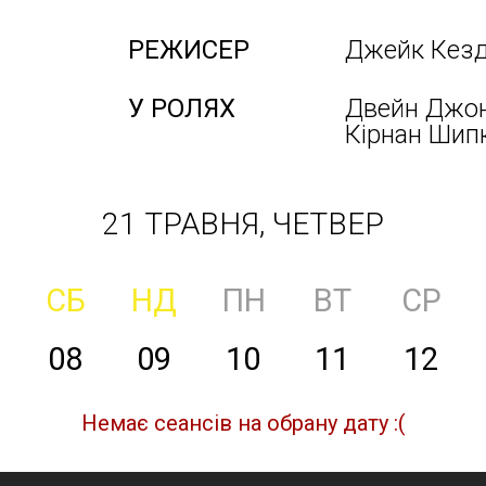
РЕЖИСЕР
Джейк Кез
У РОЛЯХ
Двейн Джонс
Кірнан Шипк
21 ТРАВНЯ, ЧЕТВЕР
СБ
НД
ПН
ВТ
СР
08
09
10
11
12
Немає сеансів на обрану дату :(