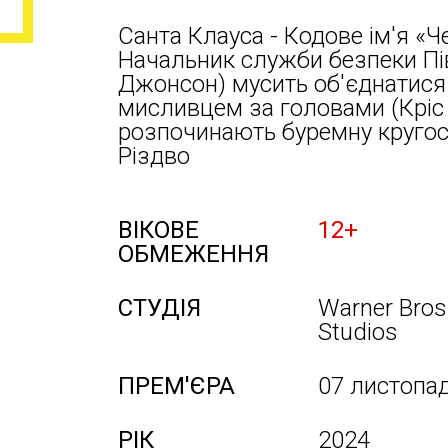
Санта Клауса - Кодове ім'я «Ч
Начальник служби безпеки Пі
Джонсон) мусить об'єднатися 
мисливцем за головами (Кріс 
розпочинають буремну кругос
Різдво
ВІКОВЕ
12+
ОБМЕЖЕННЯ
СТУДІЯ
Warner Bros
Studios
ПРЕМ'ЄРА
07 листопа
РІК
2024