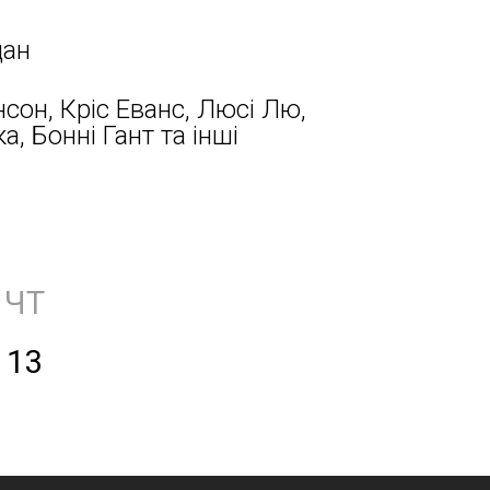
дан
он, Кріс Еванс, Люсі Лю,
а, Бонні Гант та інші
ЧТ
13