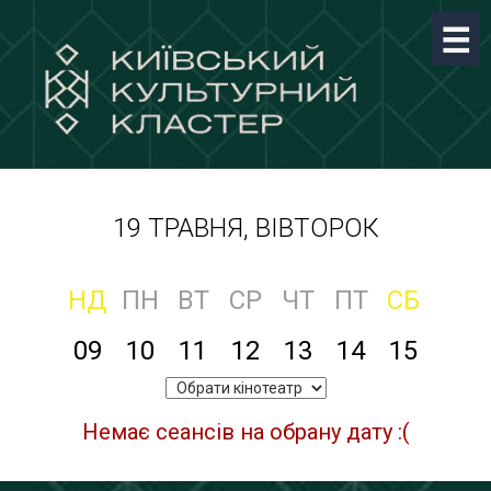
19 ТРАВНЯ, ВІВТОРОК
НД
ПН
ВТ
СР
ЧТ
ПТ
СБ
09
10
11
12
13
14
15
Немає сеансів на обрану дату :(