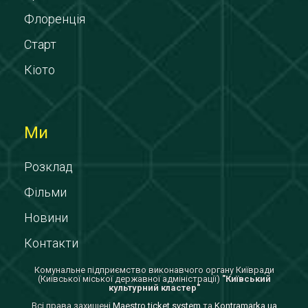
Флоренція
Старт
Кіото
Ми
Розклад
Фільми
Новини
Контакти
Комунальне підприємство виконавчого органу Київради
(Київської міської державної адміністрації)
"Київський
культурний кластер"
Всi права захищенi
Maestro ticket system
та
Kontramarka.ua