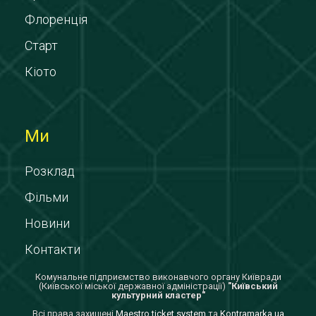
Флоренція
Старт
Кіото
Ми
Розклад
Фільми
Новини
Контакти
Комунальне підприємство виконавчого органу Київради
(Київської міської державної адміністрації)
"Київський
культурний кластер"
Всi права захищенi
Maestro ticket system
та
Kontramarka.ua