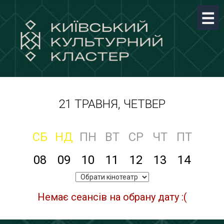
21 ТРАВНЯ, ЧЕТВЕР
СБ
НД
ПН
ВТ
СР
ЧТ
ПТ
08
09
10
11
12
13
14
Немає сеансів на обрану дату :(