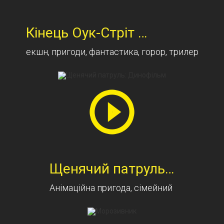
Кінець Оук-Стріт
16+
екшн, пригоди, фантастика, горор, трилер
Щенячий патруль: Динофільм
Анімаційна пригода, сімейний