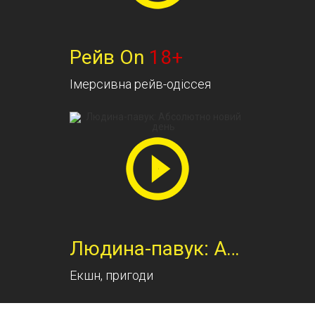
Рейв On
18+
Імерсивна рейв-одіссея
Людина-павук: Абсолютно нов
Екшн, пригоди