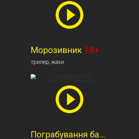
Морозивник
18+
трилер, жахи
Пограбування банку: Нестанд