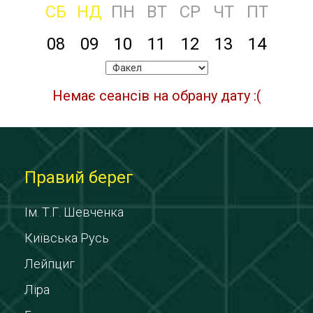
СБ
НД
ПН
ВТ
СР
ЧТ
ПТ
08
09
10
11
12
13
14
Немає сеансів на обрану дату :(
Правий берег
Ім. Т.Г. Шевченка
Київська Русь
Лейпциг
Ліра