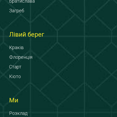
Братислава
Загреб
Лівий берег
Краків
Флоренція
Старт
Кіото
Ми
Розклад