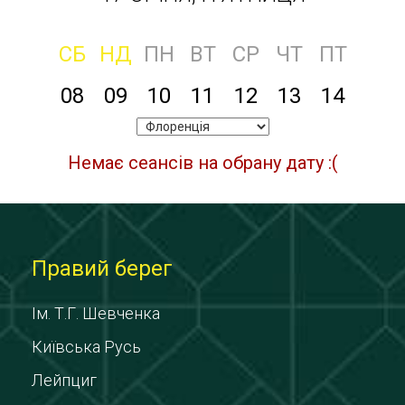
СБ
НД
ПН
ВТ
СР
ЧТ
ПТ
08
09
10
11
12
13
14
Немає сеансів на обрану дату :(
Правий берег
Ім. Т.Г. Шевченка
Київська Русь
Лейпциг