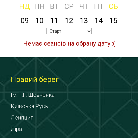
НД
ПН
ВТ
СР
ЧТ
ПТ
СБ
09
10
11
12
13
14
15
Немає сеансів на обрану дату :(
Правий берег
Ім. Т.Г. Шевченка
Київська Русь
Лейпциг
Ліра