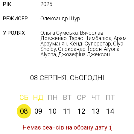
РІК
2025
РЕЖИСЕР
Олександр Щур
У РОЛЯХ
Ольга Сумська, Вячеслав
Довженко, Тарас Цимбалюк, Арам
Арзуманян, Кенді Суперстар, Olya
Shelby, Олександр Терен, Alyona
Alyona, Джозефіна Джексон
08 СЕРПНЯ, СЬОГОДНІ
СБ
НД
ПН
ВТ
СР
ЧТ
ПТ
08
09
10
11
12
13
14
Немає сеансів на обрану дату :(