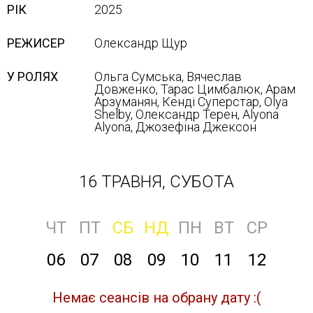
РІК
2025
РЕЖИСЕР
Олександр Щур
У РОЛЯХ
Ольга Сумська, Вячеслав
Довженко, Тарас Цимбалюк, Арам
Арзуманян, Кенді Суперстар, Olya
Shelby, Олександр Терен, Alyona
Alyona, Джозефіна Джексон
16 ТРАВНЯ, СУБОТА
ЧТ
ПТ
СБ
НД
ПН
ВТ
СР
06
07
08
09
10
11
12
Немає сеансів на обрану дату :(