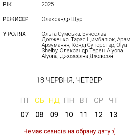
РІК
2025
РЕЖИСЕР
Олександр Щур
У РОЛЯХ
Ольга Сумська, Вячеслав
Довженко, Тарас Цимбалюк, Арам
Арзуманян, Кенді Суперстар, Olya
Shelby, Олександр Терен, Alyona
Alyona, Джозефіна Джексон
18 ЧЕРВНЯ, ЧЕТВЕР
ПТ
СБ
НД
ПН
ВТ
СР
ЧТ
07
08
09
10
11
12
13
Немає сеансів на обрану дату :(