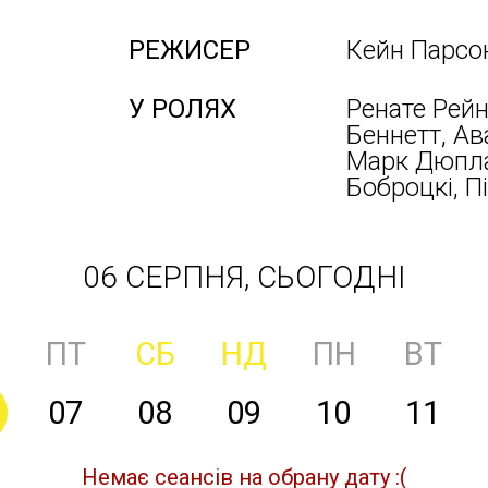
РЕЖИСЕР
Кейн Парсо
У РОЛЯХ
Ренате Рейн
Беннетт, Ав
Марк Дюплас
Боброцкі, П
06 СЕРПНЯ, СЬОГОДНІ
ПТ
СБ
НД
ПН
ВТ
07
08
09
10
11
Немає сеансів на обрану дату :(