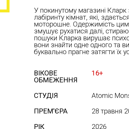
У покинутому магазині Кларк 
лабіринту кімнат, які, здаєть
моторошне. Одержимість цим 
змушує рухатися далі, стираюч
пошуки Кларка вирушає психо
вони знайти одне одного та ви
буквально прагне затягти їх у
ВІКОВЕ
16+
ОБМЕЖЕННЯ
СТУДІЯ
Atomic Mons
ПРЕМ'ЄРА
28 травня 2
РІК
2026