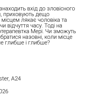
знаходить вхід до зловісного
ся, приховують дещо
місцем лякає чоловіка та
и відчуття часу. Тоді на
терапевтка Мері. Чи зможуть
братися назовні, коли місце
се глибше і глибше?
ter, A24
026