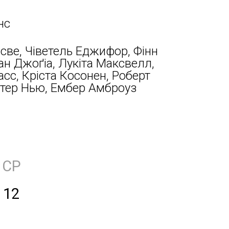
нс
све, Чіветель Еджифор, Фінн
ан Джоґіа, Лукіта Максвелл,
с, Кріста Косонен, Роберт
ітер Нью, Ембер Амброуз
СР
12