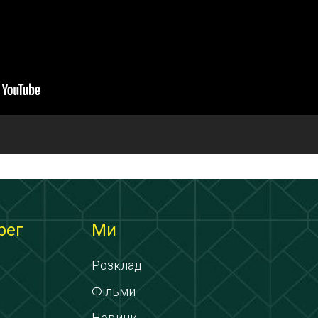
рег
Ми
Розклад
Фільми
Новини