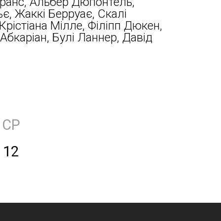
Франс, Альбер Дюпонтель,
є, Жаккі Берруає, Скалі
Крістіана Мілле, Філіпп Дюкен,
Абкаріан, Булі Ланнер, Давід
СР
12