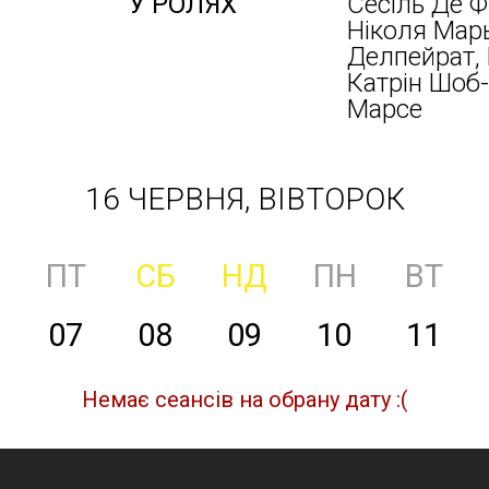
У РОЛЯХ
Сесіль Де 
Ніколя Марь
Делпейрат, 
Катрін Шоб-
Марсе
16 ЧЕРВНЯ, ВІВТОРОК
ПТ
СБ
НД
ПН
ВТ
07
08
09
10
11
Немає сеансів на обрану дату :(