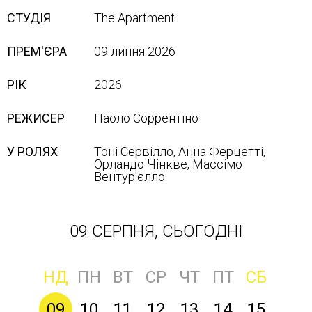
СТУДІЯ
The Apartment
ПРЕМ'ЄРА
09 липня 2026
РІК
2026
РЕЖИСЕР
Паоло Соррентіно
У РОЛЯХ
Тоні Сервілло, Анна Ферцетті,
Орландо Чінкве, Массімо
Вентур'єлло
09 СЕРПНЯ, СЬОГОДНІ
НД
ПН
ВТ
СР
ЧТ
ПТ
СБ
09
10
11
12
13
14
15