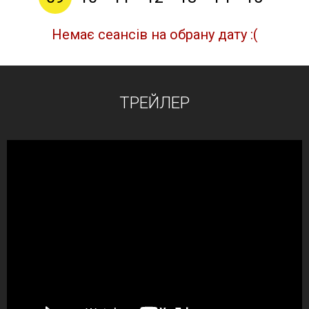
Немає сеансів на обрану дату :(
ТРЕЙЛЕР