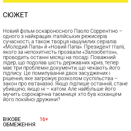
СЮЖЕТ
Новий фільм оскароносного Паоло Соррентіно –
одного з найкращих італійських режисерів
сучасності, а також творця нашумілих серіалів
«Молодий Папа» й «Новий Папа». Президент Італії,
якого за непохитність прозвали «Залізобетон»,
проводить останні місяці на посаді. Поважний
лідер, що подолав шість державних криз, тепер
має три проблемні документи, що чекають його
підпису. Це помилування двох засуджених і
рішення, яке загрожує розколом суспільства –
закон про евтаназію. Якщо підпише останній, стане
убивцею, якщо ні – катом. Але найбільше його
мучить сорокарічна таємниця: хто був коханцем
його покійної дружини?
ВІКОВЕ
16+
ОБМЕЖЕННЯ