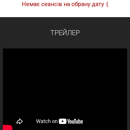
Немає сеансів на обрану дату :(
ТРЕЙЛЕР