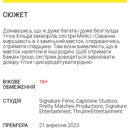
СЮЖЕТ
Дізнавшись, що їх дуже багата і дуже безглузда
тітка Хільда захворіла, сестри Мейсі і Саванна
вирушають в її заміський маєток, сподіваючись
отримати спадщину. Там вони виявляють, що в
маєток налетіли й інші родичі. Щоб отримати
бажані гроші, сестрам доведеться завоювати
довіру тітки і дискредитувати рідню.
ВІКОВЕ
16+
ОБМЕЖЕННЯ
СТУДІЯ
Signature Films, Capstone Studsos,
Pretty Matches Productions, Signature
Entertainment, ThrulineEntertainment
ПРЕМ'ЄРА
21 вересня 2023