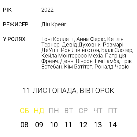
РІК
2022
РЕЖИСЕР
Дін Крейг
У РОЛЯХ
Тоні Коллетт, Анна Феріс, Кетлін
Тернер, Девід Духовни, Розмарі
ДеУїтт, Рон Лівінгстон, Біллі Слотер,
Кейла Монтеросо Мехіа, Патріція
Френч, Денні Вінсон, Гічі Гамба, Ерік
Естебан, Кім Батітст, Роналд Чавіс
11 ЛИСТОПАДА, ВІВТОРОК
СБ
НД
ПН
ВТ
СР
ЧТ
ПТ
08
09
10
11
12
13
14