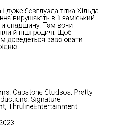
 і дуже безглузда тітка Хільда
анна вирушають в її заміський
ти спадщину. Там вони
іли й інші родичі. Щоб
рам доведеться завоювати
рідню.
lms, Capstone Studsos, Pretty
ductions, Signature
t, ThrulineEntertainment
 2023