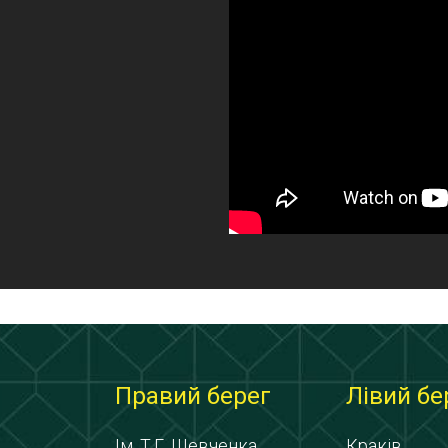
Правий берег
Лівий бе
Ім. Т.Г. Шевченка
Краків