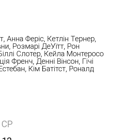
т, Анна Феріс, Кетлін Тернер,
ни, Розмарі ДеУїтт, Рон
 Біллі Слотер, Кейла Монтеросо
ція Френч, Денні Вінсон, Гічі
Естебан, Кім Батітст, Роналд
СР