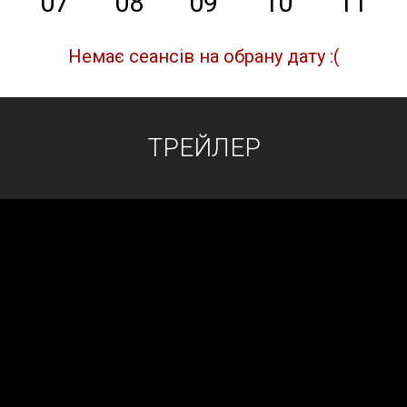
07
08
09
10
11
Немає сеансів на обрану дату :(
ТРЕЙЛЕР