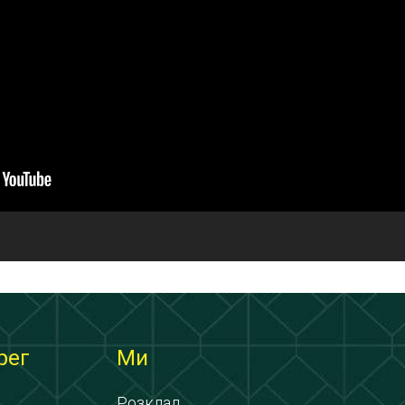
рег
Ми
Розклад