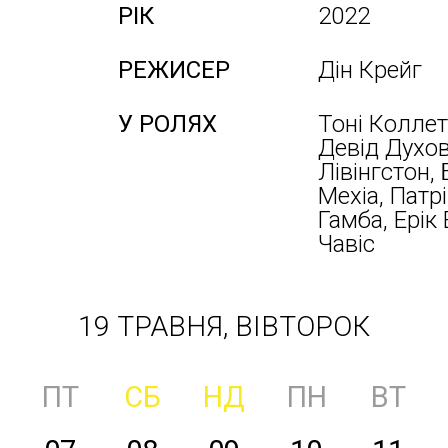
РІК
2022
РЕЖИСЕР
Дін Крейг
У РОЛЯХ
Тоні Коллет
Девід Духов
Лівінгстон,
Мехіа, Патрі
Гамба, Ерік 
Чавіс
19 ТРАВНЯ, ВІВТОРОК
ПТ
СБ
НД
ПН
ВТ