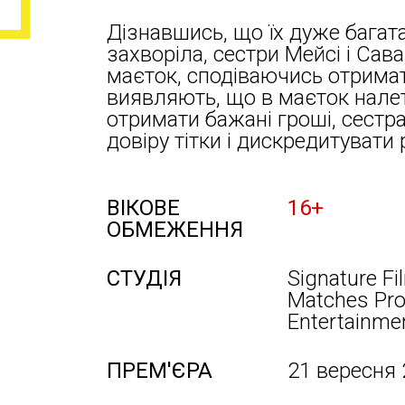
Дізнавшись, що їх дуже багата
захворіла, сестри Мейсі і Сав
маєток, сподіваючись отрима
виявляють, що в маєток налет
отримати бажані гроші, сест
довіру тітки і дискредитувати 
ВІКОВЕ
16+
ОБМЕЖЕННЯ
СТУДІЯ
Signature Fi
Matches Pro
Entertainmen
ПРЕМ'ЄРА
21 вересня