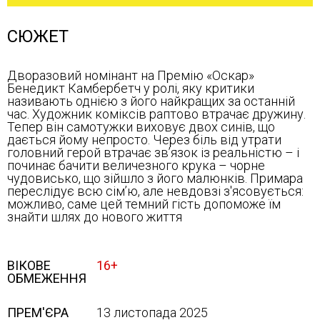
СЮЖЕТ
Дворазовий номінант на Премію «Оскар»
Бенедикт Камбербетч у ролі, яку критики
називають однією з його найкращих за останній
час. Художник коміксів раптово втрачає дружину.
Тепер він самотужки виховує двох синів, що
дається йому непросто. Через біль від утрати
головний герой втрачає зв’язок із реальністю – і
починає бачити величезного крука – чорне
чудовисько, що зійшло з його малюнків. Примара
переслідує всю сім’ю, але невдовзі з'ясовується:
можливо, саме цей темний гість допоможе їм
знайти шлях до нового життя
ВІКОВЕ
16+
ОБМЕЖЕННЯ
ПРЕМ'ЄРА
13 листопада 2025