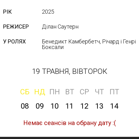
РІК
2025
РЕЖИСЕР
Ділан Саутерн
У РОЛЯХ
Бенедикт Камбербетч, Річард і Генрі
Боксали
19 ТРАВНЯ, ВІВТОРОК
СБ
НД
ПН
ВТ
СР
ЧТ
ПТ
08
09
10
11
12
13
14
Немає сеансів на обрану дату :(