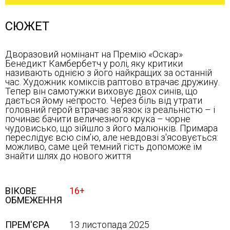
СЮЖЕТ
Дворазовий номінант на Премію «Оскар»
Бенедикт Камбербетч у ролі, яку критики
називають однією з його найкращих за останній
час. Художник коміксів раптово втрачає дружину.
Тепер він самотужки виховує двох синів, що
дається йому непросто. Через біль від утрати
головний герой втрачає зв’язок із реальністю – і
починає бачити величезного крука – чорне
чудовисько, що зійшло з його малюнків. Примара
переслідує всю сім’ю, але невдовзі з'ясовується:
можливо, саме цей темний гість допоможе їм
знайти шлях до нового життя
ВІКОВЕ
16+
ОБМЕЖЕННЯ
ПРЕМ'ЄРА
13 листопада 2025