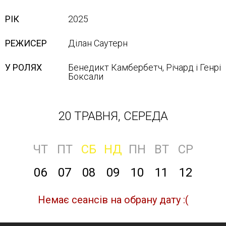
РІК
2025
РЕЖИСЕР
Ділан Саутерн
У РОЛЯХ
Бенедикт Камбербетч, Річард і Генрі
Боксали
20 ТРАВНЯ, СЕРЕДА
ЧТ
ПТ
СБ
НД
ПН
ВТ
СР
06
07
08
09
10
11
12
Немає сеансів на обрану дату :(