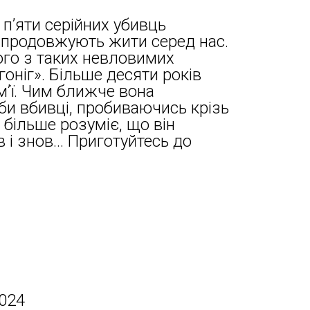
 п’яти серійних убивць
і продовжують жити серед нас.
ого з таких невловимих
оніг». Більше десяти років
м’ї. Чим ближче вона
би вбивці, пробиваючись крізь
 більше розуміє, що він
 і знов… Приготуйтесь до
2024