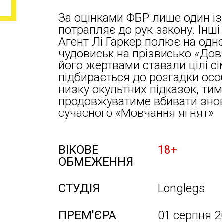
За оцінками ФБР лише один із
потрапляє до рук закону. Інш
Агент Лі Гаркер полює на одн
чудовиськ на прізвисько «Довг
його жертвами ставали цілі сі
підбирається до розгадки осо
низку окультних підказок, тим
продовжуватиме вбивати знов
сучасного «Мовчання ягнят»
ВІКОВЕ
18+
ОБМЕЖЕННЯ
СТУДІЯ
Longlegs
ПРЕМ'ЄРА
01 серпня 