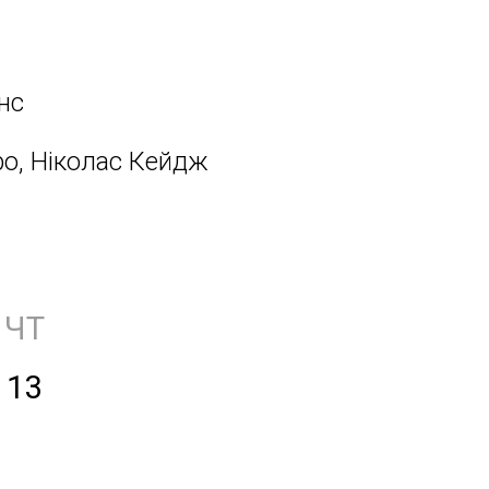
нс
о, Ніколас Кейдж
ЧТ
13