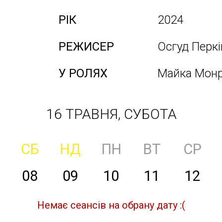
РІК
2024
РЕЖИСЕР
Осгуд Перкі
У РОЛЯХ
Майка Монр
16 ТРАВНЯ, СУБОТА
СБ
НД
ПН
ВТ
СР
08
09
10
11
12
Немає сеансів на обрану дату :(