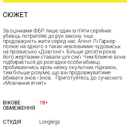
СЮЖЕТ
За оцінками ФБР лише один із п’яти серійних
убивць потрапляє до рук закону. Інші
продовжують жити серед нас. Агент Лі Гаркер
полює на одного з таких невловимих чудовиськ
на прізвисько «Довгоніг». Більше десяти років
його жертвами ставали цілі сім’ї. Чим ближче вона
підбирається до розгадки особи вбивці,
пробиваючись крізь низку окультних підказок,
тим більше розуміє, що він продовжуватиме
вбивати знов і знов… Приготуйтесь до сучасного
«Мовчання ягнят»
ВІКОВЕ
18+
ОБМЕЖЕННЯ
СТУДІЯ
Longlegs