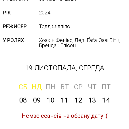
РІК
2024
РЕЖИСЕР
Тодд Філліпс
У РОЛЯХ
Хоакін Фенікс, Леді Ґаґа, Зазі Бітц,
Брендан Ґлісон
19 ЛИСТОПАДА, СЕРЕДА
СБ
НД
ПН
ВТ
СР
ЧТ
ПТ
08
09
10
11
12
13
14
Немає сеансів на обрану дату :(