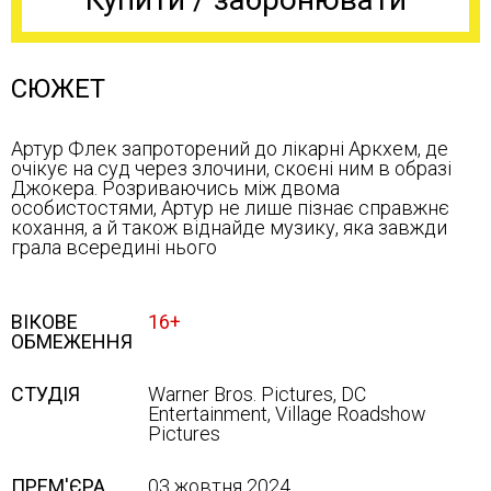
СЮЖЕТ
Артур Флек запроторений до лікарні Аркхем, де
очікує на суд через злочини, скоєні ним в образі
Джокера. Розриваючись між двома
особистостями, Артур не лише пізнає справжнє
кохання, а й також віднайде музику, яка завжди
грала всередині нього
ВІКОВЕ
16+
ОБМЕЖЕННЯ
СТУДІЯ
Warner Bros. Pictures, DC
Entertainment, Village Roadshow
Pictures
ПРЕМ'ЄРА
03 жовтня 2024