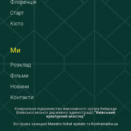
Флоренція
Старт
Кіото
Ми
Розклад
Фільми
Новини
Контакти
Комунальне підприємство виконавчого органу Київради
(Київської міської державної адміністрації)
"Київський
культурний кластер"
Всi права захищенi
Maestro ticket system
та
Kontramarka.ua