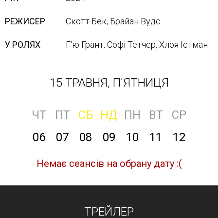
РЕЖИСЕР
Скотт Бек, Брайан Вудс
У РОЛЯХ
Г'ю Грант, Софі Тетчер, Хлоя Істман
15 ТРАВНЯ, П'ЯТНИЦЯ
ЧТ
ПТ
СБ
НД
ПН
ВТ
СР
06
07
08
09
10
11
12
Немає сеансів на обрану дату :(
ТРЕЙЛЕР