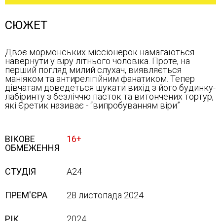
СЮЖЕТ
Двоє мормонських міссіонерок намагаються
навернути у віру літнього чоловіка. Проте, на
перший погляд милий слухач, виявляється
маніяком та антирелігійним фанатиком. Тепер
дівчатам доведеться шукати вихід з його будинку-
лабіринту з безліччю пасток та витончених тортур,
які Єретик називає - “випробуванням віри”
ВІКОВЕ
16+
ОБМЕЖЕННЯ
СТУДІЯ
A24
ПРЕМ'ЄРА
28 листопада 2024
РІК
2024