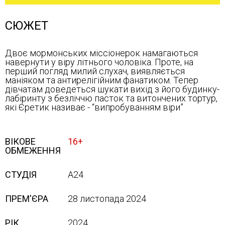
СЮЖЕТ
Двоє мормонських міссіонерок намагаються
навернути у віру літнього чоловіка. Проте, на
перший погляд милий слухач, виявляється
маніяком та антирелігійним фанатиком. Тепер
дівчатам доведеться шукати вихід з його будинку-
лабіринту з безліччю пасток та витончених тортур,
які Єретик називає - “випробуванням віри”
ВІКОВЕ
16+
ОБМЕЖЕННЯ
СТУДІЯ
A24
ПРЕМ'ЄРА
28 листопада 2024
РІК
2024