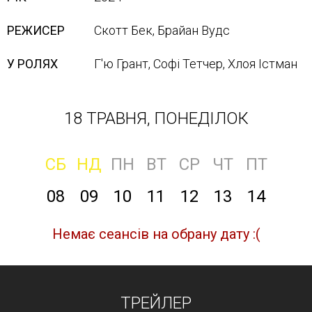
РЕЖИСЕР
Скотт Бек, Брайан Вудс
У РОЛЯХ
Г'ю Грант, Софі Тетчер, Хлоя Істман
18 ТРАВНЯ, ПОНЕДІЛОК
СБ
НД
ПН
ВТ
СР
ЧТ
ПТ
08
09
10
11
12
13
14
Немає сеансів на обрану дату :(
ТРЕЙЛЕР