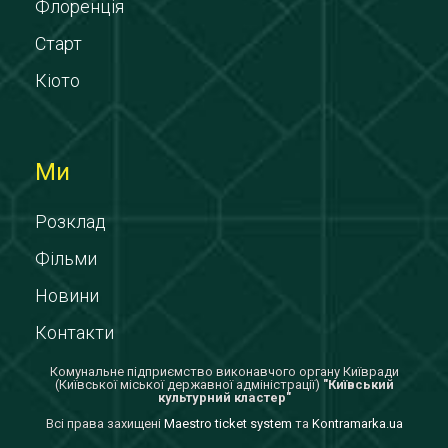
Флоренція
Старт
Кіото
Ми
Розклад
Фільми
Новини
Контакти
Комунальне підприємство виконавчого органу Київради
(Київської міської державної адміністрації)
"Київський
культурний кластер"
Всi права захищенi
Maestro ticket system
та
Kontramarka.ua