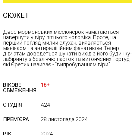
СЮЖЕТ
Двоє мормонських міссіонерок намагаються
навернути у віру літнього чоловіка. Проте, на
перший погляд милий слухач, виявляється
маніяком та антирелігійним фанатиком. Тепер
дівчатам доведеться шукати вихід з його будинку-
лабіринту з безліччю пасток та витончених тортур,
які Єретик називає - “випробуванням віри”
ВІКОВЕ
16+
ОБМЕЖЕННЯ
СТУДІЯ
A24
ПРЕМ'ЄРА
28 листопада 2024
РІК
2024