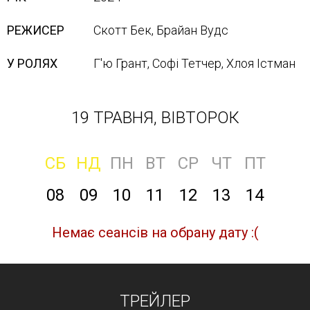
РЕЖИСЕР
Скотт Бек, Брайан Вудс
У РОЛЯХ
Г'ю Грант, Софі Тетчер, Хлоя Істман
19 ТРАВНЯ, ВІВТОРОК
СБ
НД
ПН
ВТ
СР
ЧТ
ПТ
08
09
10
11
12
13
14
Немає сеансів на обрану дату :(
ТРЕЙЛЕР