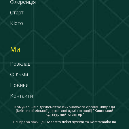
Флоренція
Старт
Кіото
Ми
Розклад
Фільми
Новини
Контакти
Комунальне підприємство виконавчого органу Київради
(Київської міської державної адміністрації)
"Київський
культурний кластер"
Всi права захищенi
Maestro ticket system
та
Kontramarka.ua