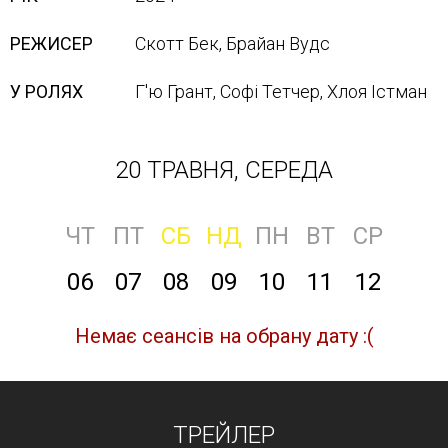
РЕЖИСЕР
Скотт Бек, Брайан Вудс
У РОЛЯХ
Г'ю Грант, Софі Тетчер, Хлоя Істман
20 ТРАВНЯ, СЕРЕДА
ЧТ
ПТ
СБ
НД
ПН
ВТ
СР
06
07
08
09
10
11
12
Немає сеансів на обрану дату :(
ТРЕЙЛЕР