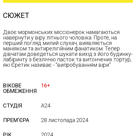
СЮЖЕТ
Двоє мормонських міссіонерок намагаються
навернути у віру літнього чоловіка. Проте, на
перший погляд милий слухач, виявляється
маніяком та антирелігійним фанатиком. Тепер
дівчатам доведеться шукати вихід з його будинку-
лабіринту з безліччю пасток та витончених тортур,
які Єретик називає - “випробуванням віри”
ВІКОВЕ
16+
ОБМЕЖЕННЯ
СТУДІЯ
A24
ПРЕМ'ЄРА
28 листопада 2024
РІК
2024