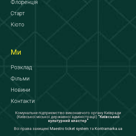
Флоренція
Старт
Кіото
Ми
Розклад
Фільми
Новини
Контакти
Комунальне підприємство виконавчого органу Київради
(Київської міської державної адміністрації)
"Київський
культурний кластер"
Всi права захищенi
Maestro ticket system
та
Kontramarka.ua