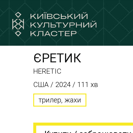
ЄРЕТИК
HERETIC
CША / 2024 / 111 хв
трилер, жахи