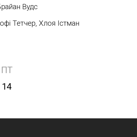
Брайан Вудс
Софі Тетчер, Хлоя Істман
ПТ
14