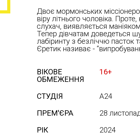
Двоє мормонських міссіонеро
віру літнього чоловіка. Проте
слухач, виявляється маніяком
Тепер дівчатам доведеться шу
лабіринту з безліччю пасток т
Єретик називає - “випробуван
ВІКОВЕ
16+
ОБМЕЖЕННЯ
СТУДІЯ
A24
ПРЕМ'ЄРА
28 листопа
РІК
2024