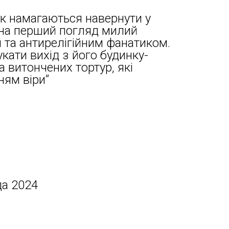
к намагаються навернути у
, на перший погляд милий
 та антирелігійним фанатиком.
кати вихід з його будинку-
а витончених тортур, які
ням віри”
да 2024